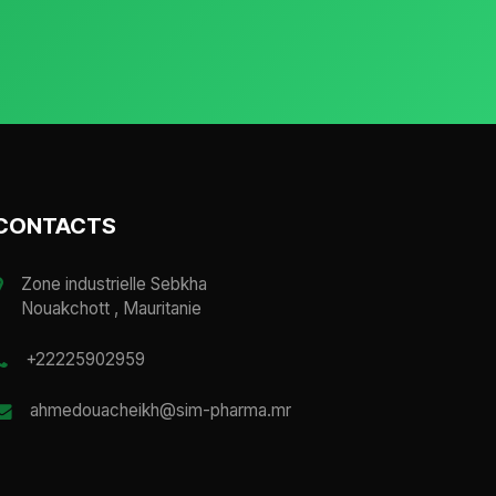
CONTACTS
Zone industrielle Sebkha
Nouakchott , Mauritanie
+22225902959
ahmedouacheikh@sim-pharma.mr