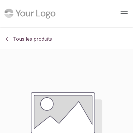
Se rendre au contenu
Tous les produits