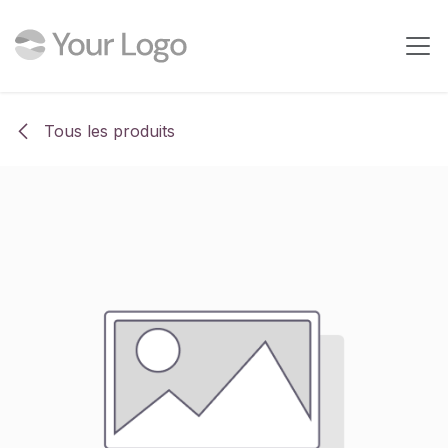
Se rendre au contenu
Tous les produits