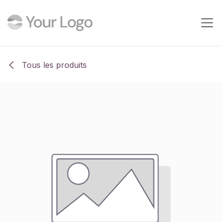
Se rendre au contenu
Tous les produits