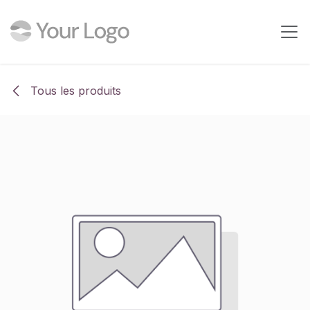
Se rendre au contenu
Tous les produits