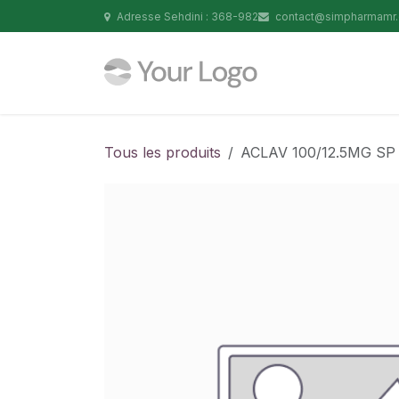
Se rendre au contenu
Adresse Sehdini : 368-982
contact@simpharmamr
Tous les produits
ACLAV 100/12.5MG SP