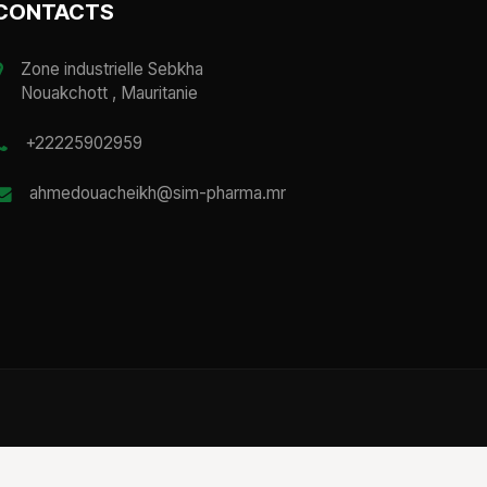
CONTACTS
Zone industrielle Sebkha
Nouakchott , Mauritanie
+22225902959
ahmedouacheikh@sim-pharma.mr