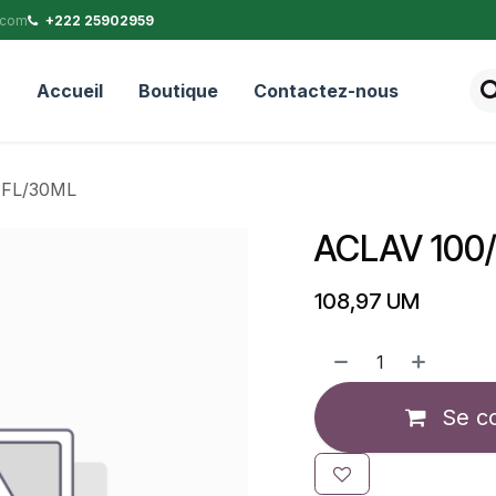
.com
+222 25902959
Accueil
Boutique
Contactez-nous
 FL/30ML
ACLAV 100
108,97
UM
Se c