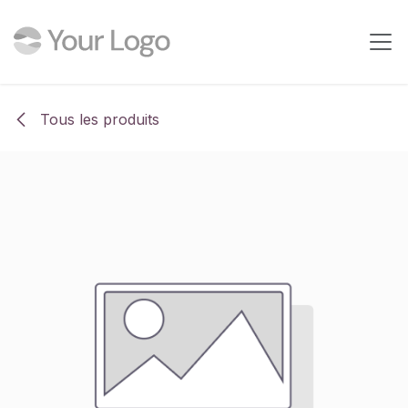
Se rendre au contenu
Tous les produits