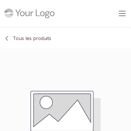
Se rendre au contenu
Tous les produits