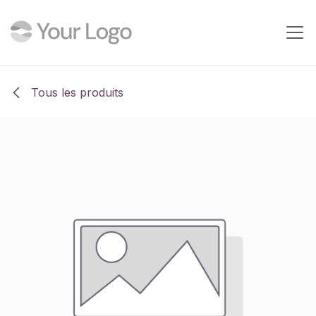
Se rendre au contenu
Tous les produits