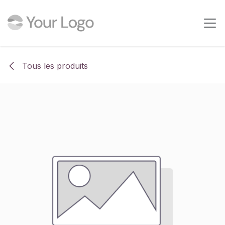
Se rendre au contenu
Tous les produits