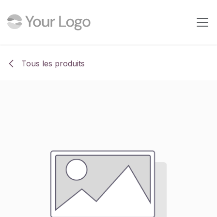
Se rendre au contenu
Tous les produits