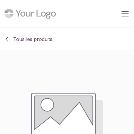
Se rendre au contenu
Tous les produits