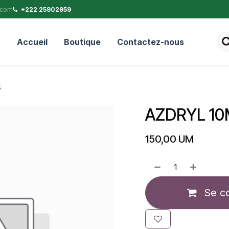
.com
+222 25902959
Accueil
Boutique
Contactez-nous
4
AZDRYL 10
150,00
UM
Se c