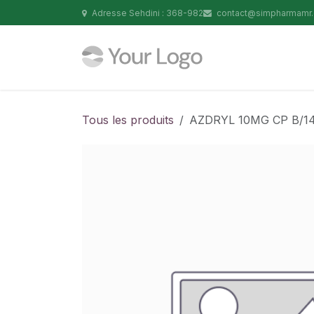
Se rendre au contenu
Adresse Sehdini : 368-982
contact@simpharmamr
Tous les produits
AZDRYL 10MG CP B/1