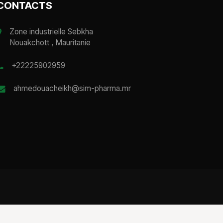
CONTACTS
Zone industrielle Sebkha
Nouakchott , Mauritanie
+22225902959
ahmedouacheikh@sim-pharma.mr