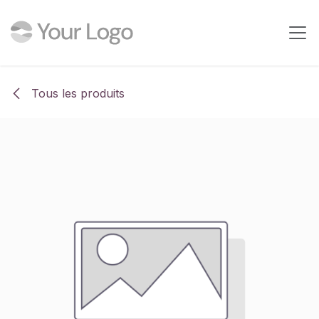
Se rendre au contenu
Tous les produits