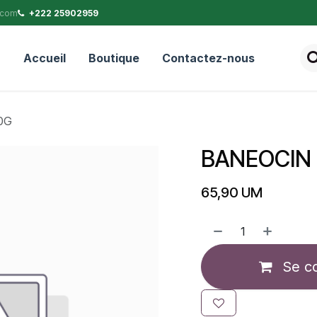
.com
+222 25902959
Accueil
Boutique
Contactez-nous
0G
BANEOCIN
65,90
UM
Se c