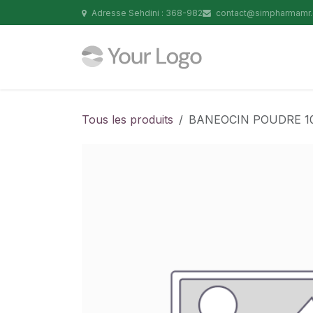
Se rendre au contenu
Adresse Sehdini : 368-982
contact@simpharmamr
Tous les produits
BANEOCIN POUDRE 1