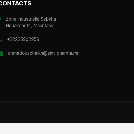
CONTACTS
Zone industrielle Sebkha
Nouakchott , Mauritanie
+22225902959
ahmedouacheikh@sim-pharma.mr