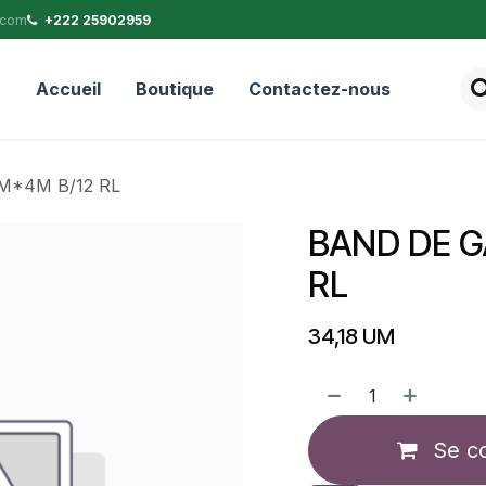
.com
+222 25902959
Accueil
Boutique
Contactez-nous
M*4M B/12 RL
BAND DE G
RL
34,18
UM
Se c