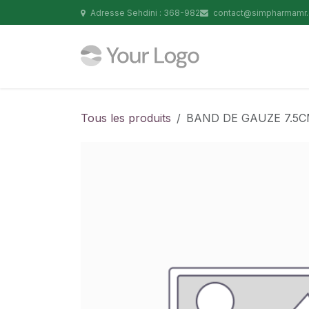
Se rendre au contenu
Adresse Sehdini : 368-982
contact@simpharmamr
Tous les produits
BAND DE GAUZE 7.5C