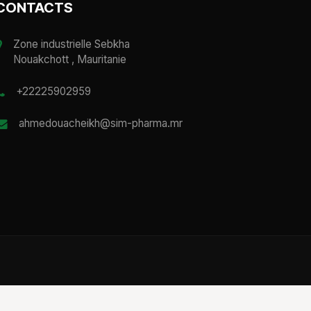
CONTACTS
Zone industrielle Sebkha
Nouakchott , Mauritanie
+22225902959
ahmedouacheikh@sim-pharma.mr