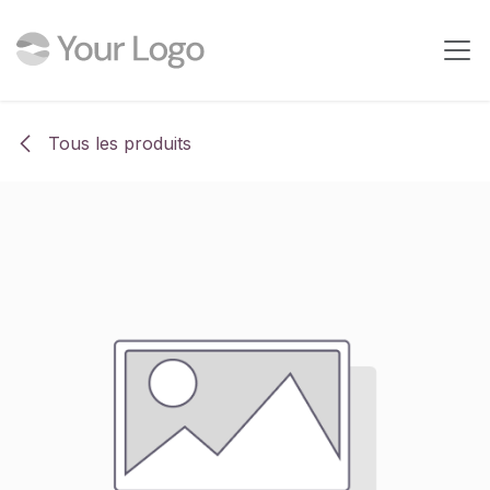
Se rendre au contenu
Tous les produits