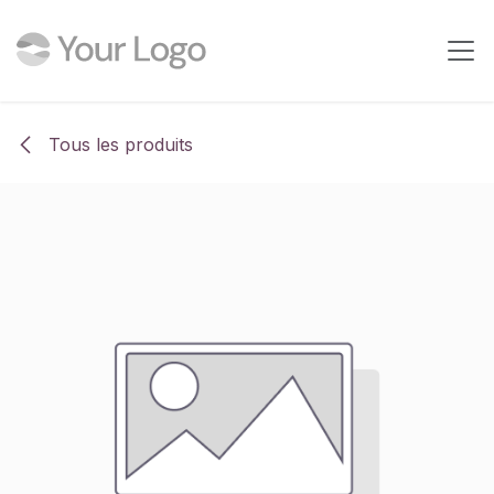
Se rendre au contenu
Tous les produits