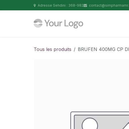
Se rendre au contenu
Adresse Sehdini : 368-982
contact@simpharmamr
Tous les produits
BRUFEN 400MG CP DR