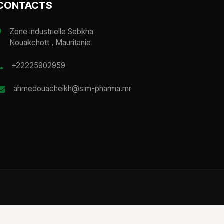
CONTACTS
Zone industrielle Sebkha
Nouakchott , Mauritanie
+22225902959
ahmedouacheikh@sim-pharma.mr