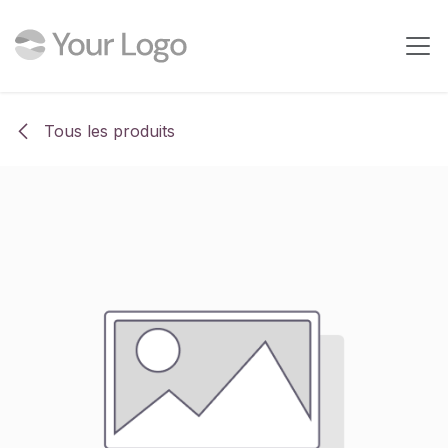
Se rendre au contenu
Tous les produits