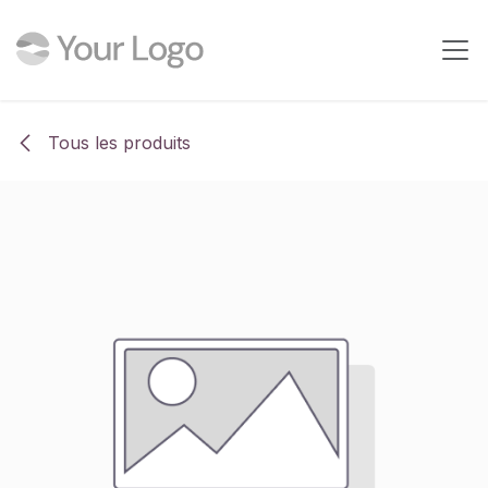
Se rendre au contenu
Tous les produits