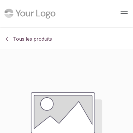
Se rendre au contenu
Tous les produits