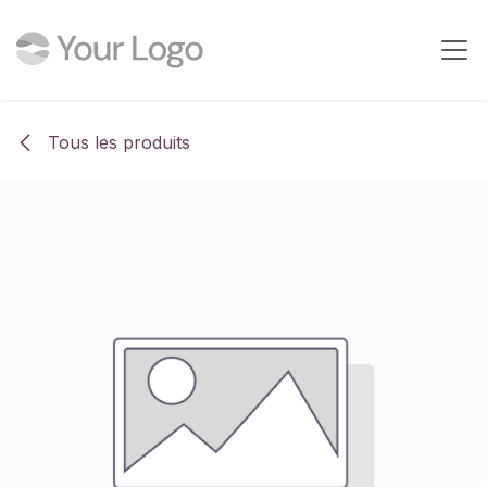
Se rendre au contenu
Tous les produits