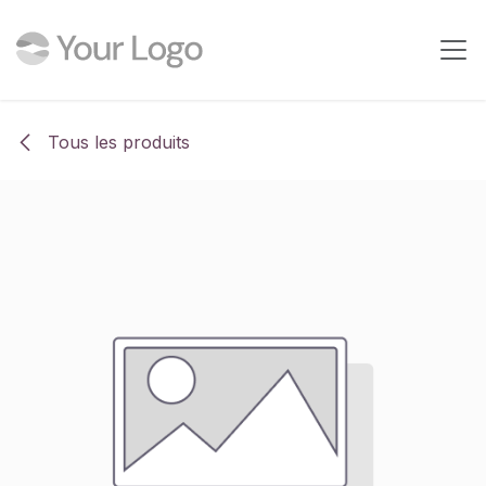
Se rendre au contenu
Tous les produits