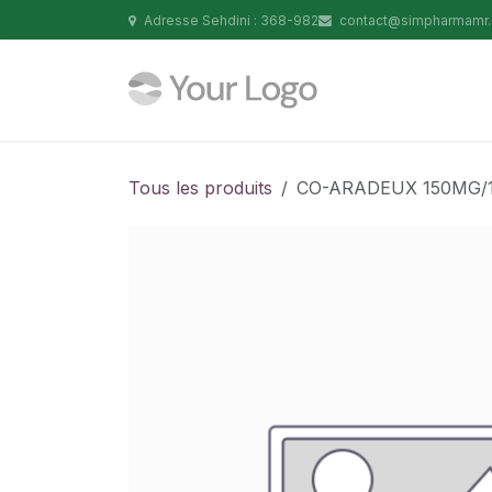
Se rendre au contenu
Adresse Sehdini : 368-982
contact@simpharmamr
Tous les produits
CO-ARADEUX 150MG/12