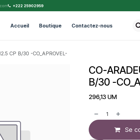
.com
+222 25902959
Accueil
Boutique
Contactez-nous
.5 CP B/30 -CO_APROVEL-
CO-ARADEU
B/30 -CO_
296,13
UM
Se c