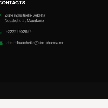
CONTACTS
Zone industrielle Sebkha
Nouakchott , Mauritanie
+22225902959
ahmedouacheikh@sim-pharma.mr