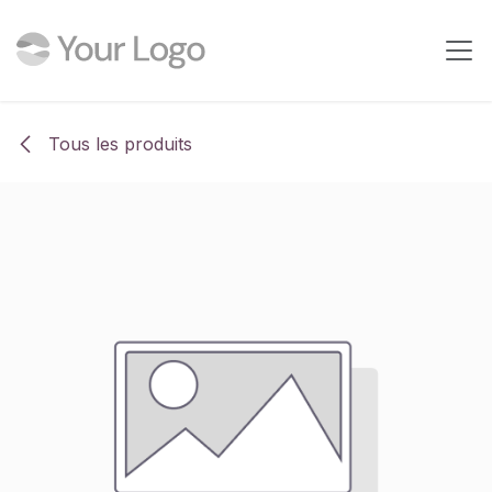
Se rendre au contenu
Tous les produits