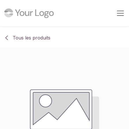
Se rendre au contenu
Tous les produits