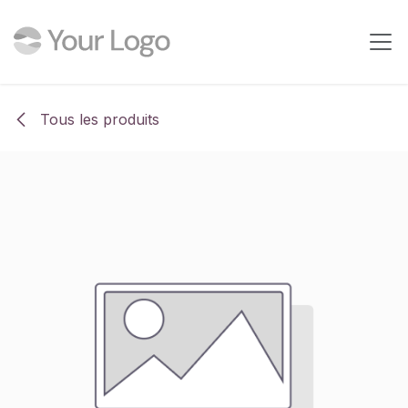
Se rendre au contenu
Tous les produits