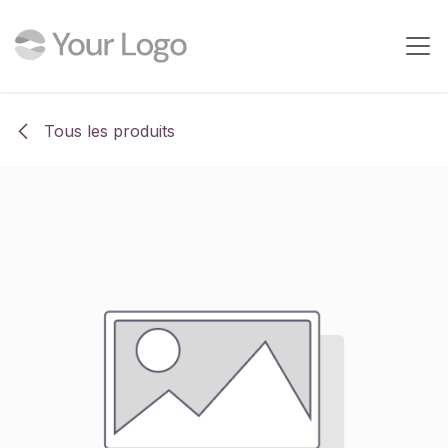
Se rendre au contenu
Tous les produits