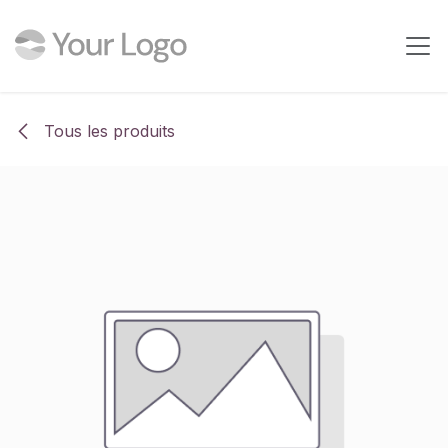
Se rendre au contenu
Tous les produits