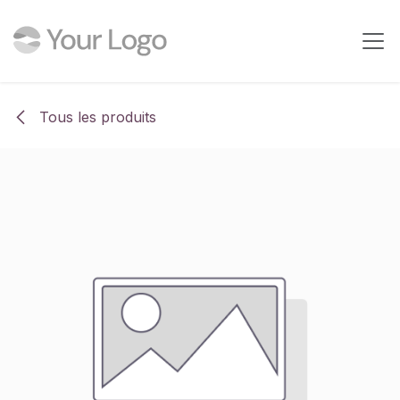
Se rendre au contenu
Tous les produits