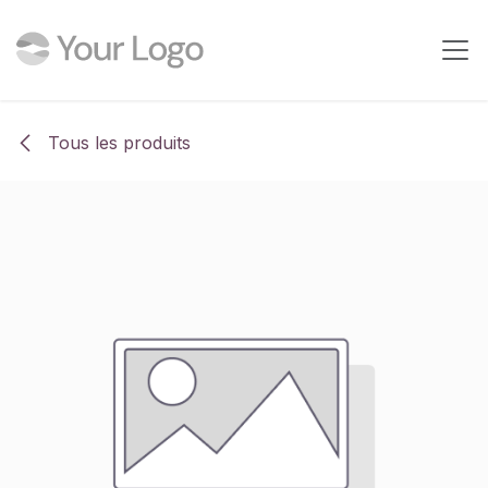
Se rendre au contenu
Tous les produits