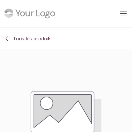
Se rendre au contenu
Tous les produits