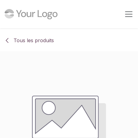
Se rendre au contenu
Tous les produits