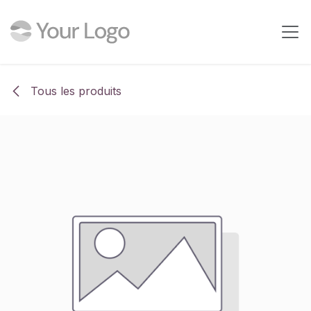
Se rendre au contenu
Tous les produits