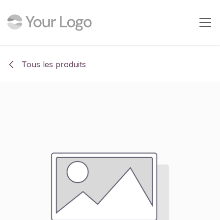
Se rendre au contenu
Tous les produits