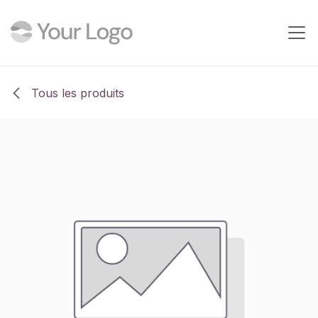
Se rendre au contenu
Tous les produits