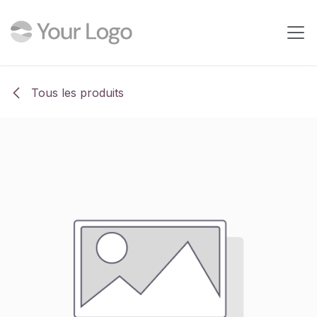
Se rendre au contenu
Tous les produits