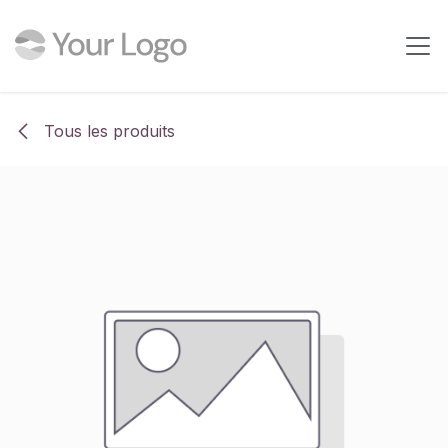
Se rendre au contenu
Tous les produits