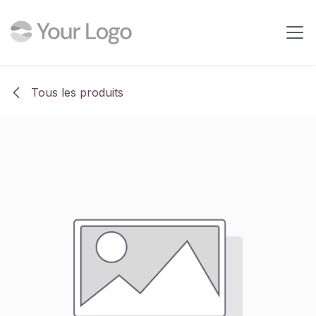
Se rendre au contenu
Tous les produits