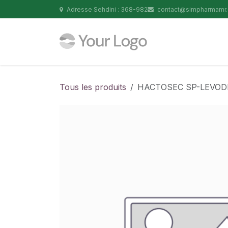
Se rendre au contenu
Adresse Sehdini : 368-982
contact@simpharmamr
Tous les produits
HACTOSEC SP-LEVODR