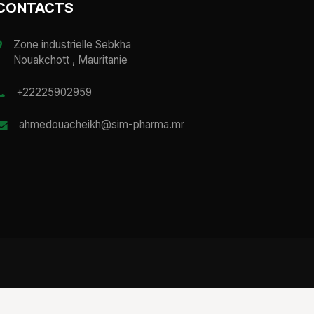
CONTACTS
Zone industrielle Sebkha
Nouakchott , Mauritanie
+22225902959
ahmedouacheikh@sim-pharma.mr