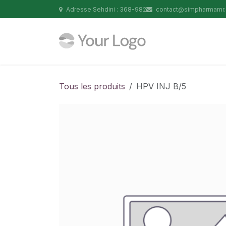
Se rendre au contenu
Adresse Sehdini : 368-982
contact@simpharmamr
Tous les produits
HPV INJ B/5