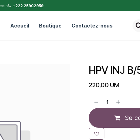
.com
+222 25902959
Accueil
Boutique
Contactez-nous
HPV INJ B/
220,00
UM
Se c