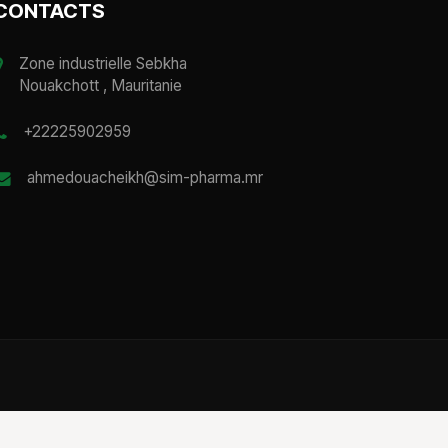
CONTACTS
Zone industrielle Sebkha
Nouakchott , Mauritanie
+22225902959
ahmedouacheikh@sim-pharma.mr