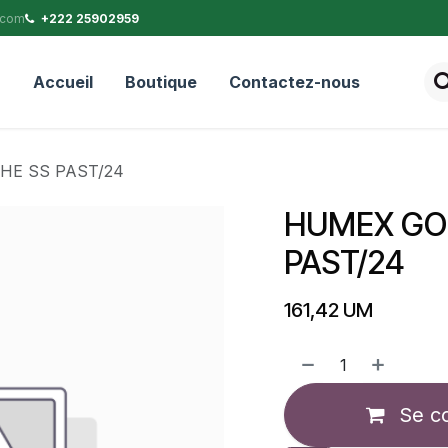
.com
+222 25902959
Accueil
Boutique
Contactez-nous
E SS PAST/24
HUMEX GO
PAST/24
161,42
UM
Se c