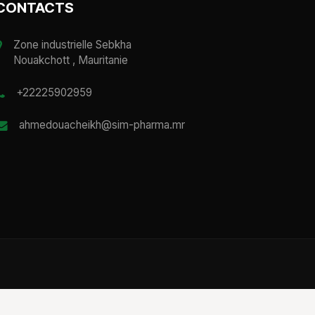
CONTACTS
Zone industrielle Sebkha
Nouakchott , Mauritanie
+22225902959
ahmedouacheikh@sim-pharma.mr