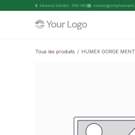
Se rendre au contenu
Adresse Sehdini : 368-982
contact@simpharmamr
Tous les produits
HUMEX GORGE MENTH