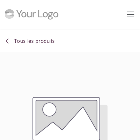
Se rendre au contenu
Tous les produits