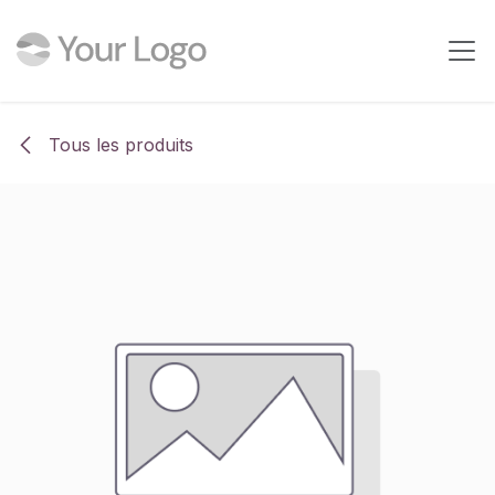
Se rendre au contenu
Tous les produits