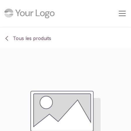
Se rendre au contenu
Tous les produits