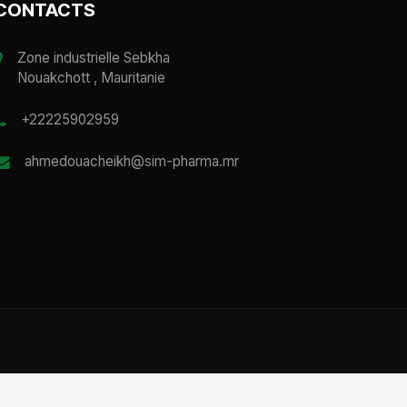
CONTACTS
Zone industrielle Sebkha
Nouakchott , Mauritanie
+22225902959
ahmedouacheikh@sim-pharma.mr