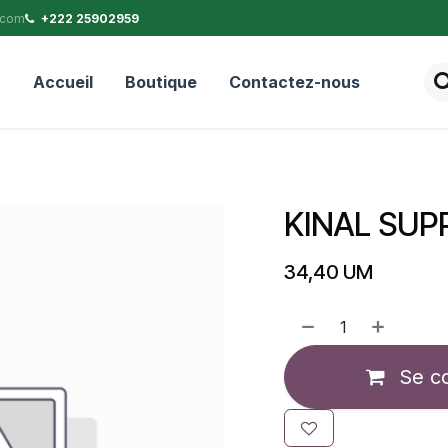
.com
+222 25902959
Accueil
Boutique
Contactez-nous
KINAL SUPP
34,40
UM
Se c