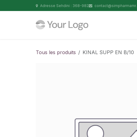
Se rendre au contenu
Adresse Sehdini : 368-982
contact@simpharmamr
Tous les produits
KINAL SUPP EN B/10