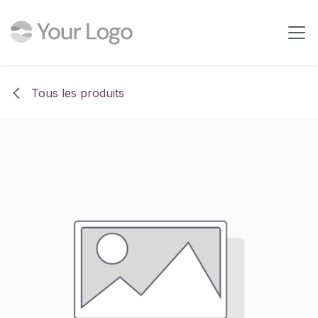
Se rendre au contenu
Tous les produits