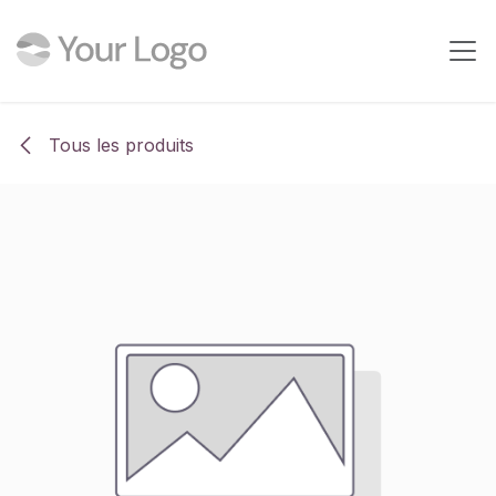
Se rendre au contenu
Tous les produits