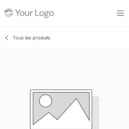
Se rendre au contenu
Tous les produits